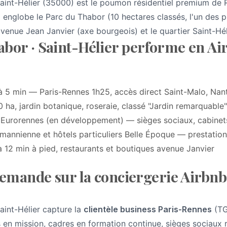
Saint-Hélier (35000) est le poumon résidentiel premium de 
Il englobe le Parc du Thabor (10 hectares classés, l'un des 
avenue Jean Janvier (axe bourgeois) et le quartier Saint-Hél
bor · Saint-Hélier performe en Ai
 5 min — Paris-Rennes 1h25, accès direct Saint-Malo, Nant
0 ha, jardin botanique, roseraie, classé "Jardin remarquable
s Eurorennes (en développement) — sièges sociaux, cabinets
mannienne et hôtels particuliers Belle Époque — prestation
 12 min à pied, restaurants et boutiques avenue Janvier
 demande sur la conciergerie Airbn
aint-Hélier capture la
clientèle business Paris-Rennes
(TG
ts en mission, cadres en formation continue, sièges sociaux 