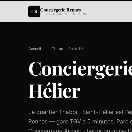
Conciergerie Rennes
CR
GESTION AIRBNB PREMIUM
Accueil
›
Thabor · Saint-Hélier
Conciergerie
Hélier
Le quartier Thabor · Saint-Hélier est l
Rennes — gare TGV à 5 minutes, Parc 
Conciergerie Airbnb Thabor optimise le