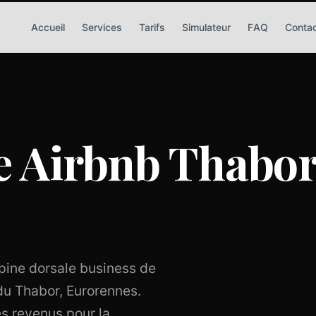
Accueil
Services
Tarifs
Simulateur
FAQ
Conta
 Airbnb Thabor 
'épine dorsale business de
du Thabor, Eurorennes.
s revenus pour la