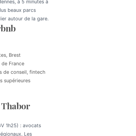
Rennes, à 5 minutes à
plus beaux parcs
ier autour de la gare.
rbnb
es, Brest
" de France
 de conseil, fintech
s supérieures
b Thabor
V 1h25) : avocats
régionaux. Les