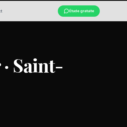
ct
Étude gratuite
· Saint-