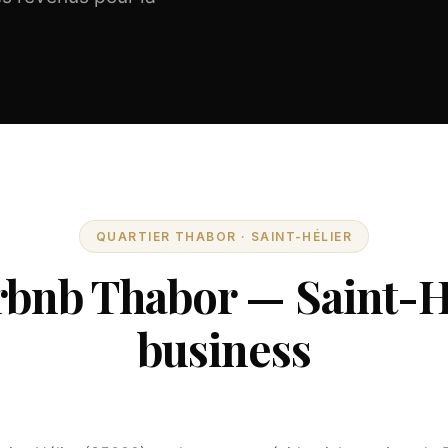
QUARTIER THABOR · SAINT-HÉLIER
rbnb Thabor — Saint-Hél
business