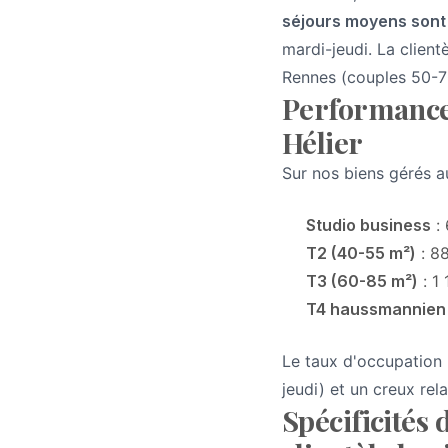
séjours moyens sont 
mardi-jeudi. La client
Rennes (couples 50-70
Performances
Hélier
Sur nos biens gérés a
Studio business
: 
T2 (40-55 m²)
: 8
T3 (60-85 m²)
: 1
T4 haussmannien
Le taux d'occupation 
jeudi) et un creux re
Spécificités