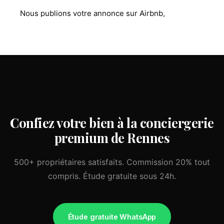
Nos procédures d'état des lieux minutieuses
Nous publions votre annonce sur Airbnb,
limitent considérablement ce risque.
Booking.com, Abritel/HomeAway et notre réseau
direct. La multi-diffusion augmente votre taux
d'occupation de 15 à 25% en moyenne.
Confiez votre bien à la conciergerie
premium de Rennes
500+ propriétaires satisfaits. Commission 20% tout
compris. Étude gratuite sous 24h.
Étude gratuite WhatsApp