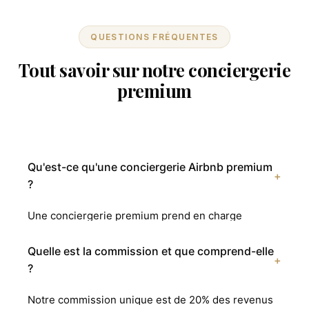
QUESTIONS FRÉQUENTES
Tout savoir sur notre conciergerie
premium
Qu'est-ce qu'une conciergerie Airbnb premium
+
?
Une conciergerie premium prend en charge
l'intégralité de la gestion locative : photos
professionnelles, création d'annonce optimisée,
Quelle est la commission et que comprend-elle
+
accueil personnalisé des voyageurs, ménage 5
?
étoiles, linge hôtelier, pricing dynamique et
Notre commission unique est de 20% des revenus
reporting complet. Le propriétaire ne fait