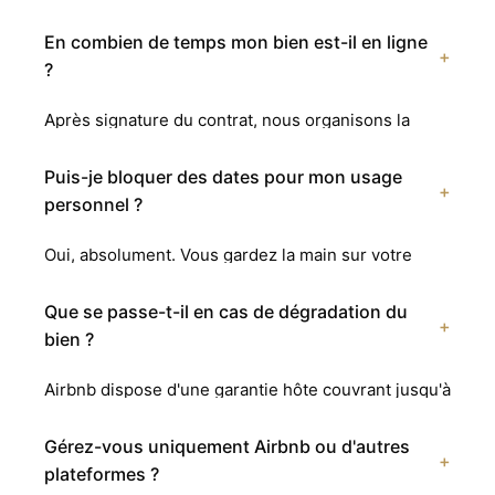
Airbnb générés. Elle inclut absolument tout :
strictement rien — il perçoit ses revenus.
gestion des réservations, accueil physique ou boîte
En combien de temps mon bien est-il en ligne
+
à clé, ménage professionnel, linge hôtelier,
?
maintenance courante, pricing dynamique,
Après signature du contrat, nous organisons la
optimisation des annonces et reporting mensuel.
séance photo et créons votre annonce. Votre bien
Aucun frais caché.
est généralement en ligne en 5 à 7 jours ouvrés
Puis-je bloquer des dates pour mon usage
+
avec photos professionnelles, description
personnel ?
optimisée et rattaché à notre profil SuperHost.
Oui, absolument. Vous gardez la main sur votre
calendrier. Vous pouvez bloquer des dates à tout
moment depuis votre tableau de bord propriétaire
Que se passe-t-il en cas de dégradation du
+
ou en nous contactant directement sur WhatsApp.
bien ?
Airbnb dispose d'une garantie hôte couvrant jusqu'à
3 millions d'euros de dommages. Nous gérons
intégralement les déclarations de sinistre en votre
Gérez-vous uniquement Airbnb ou d'autres
+
nom et assurons le suivi jusqu'au remboursement.
plateformes ?